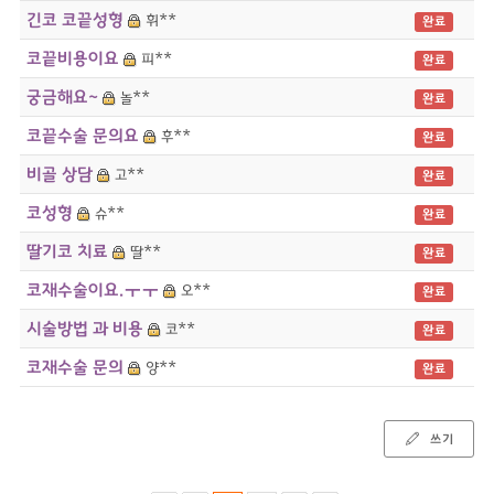
긴코 코끝성형
휘**
완료
코끝비용이요
피**
완료
궁금해요~
놀**
완료
코끝수술 문의요
후**
완료
비골 상담
고**
완료
코성형
슈**
완료
딸기코 치료
딸**
완료
코재수술이요.ㅜㅜ
오**
완료
시술방법 과 비용
코**
완료
코재수술 문의
양**
완료
쓰기