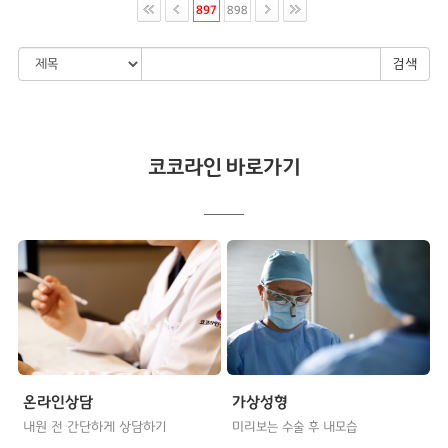
897
898
검색
코코라인 바로가기
온라인상담
가상성형
내원 전 간단하게 상담하기
미리보는 수술 후 내모습