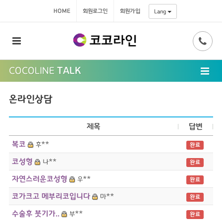
HOME
회원로그인
회원가입
Lang
COCOLINE
TALK
온라인상담
제목
답변
복코
후**
완료
코성형
나**
완료
자연스러운코성형
우**
완료
코가크고 메부리코입니다
마**
완료
수술후 붓기가..
부**
완료