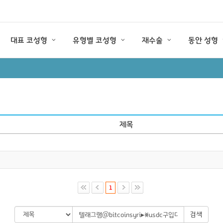
대표 코성형
유형별 코성형
재수술
동안 성형
제목
1
검색