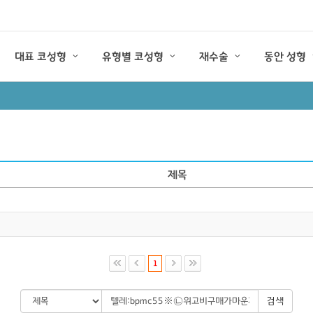
대표 코성형
유형별 코성형
재수술
동안 성형
제목
1
검색