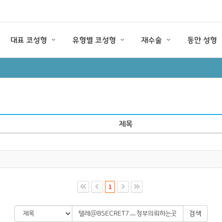
대표 코성형
유형별 코성형
재수술
동안 성형
제목
1
검색