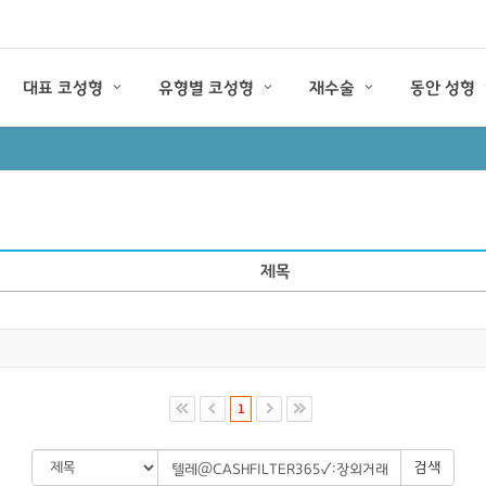
대표 코성형
유형별 코성형
재수술
동안 성형
제목
1
검색