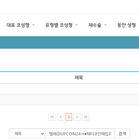
대표 코성형
유형별 코성형
재수술
동안 성형
제목
1
검색