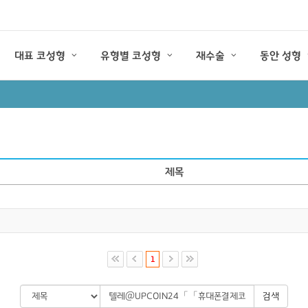
대표 코성형
유형별 코성형
재수술
동안 성형
제목
1
검색