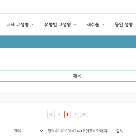
대표 코성형
유형별 코성형
재수술
동안 성형
제목
1
검색