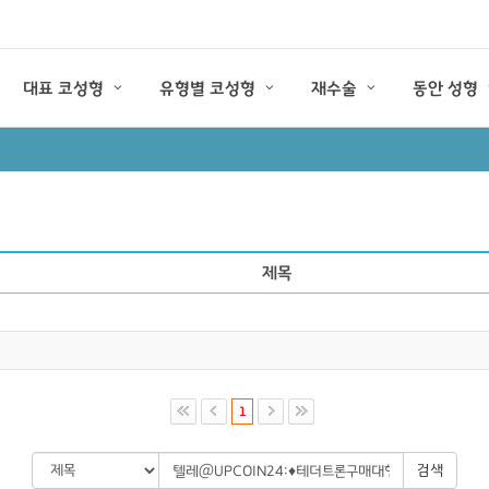
대표 코성형
유형별 코성형
재수술
동안 성형
제목
1
검색