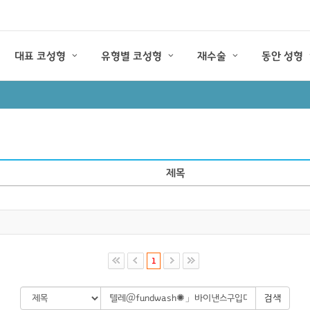
대표 코성형
유형별 코성형
재수술
동안 성형
제목
1
검색