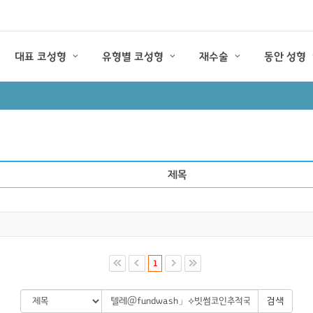
대표 코성형
유형별 코성형
재수술
동안 성형
제목
1
검색