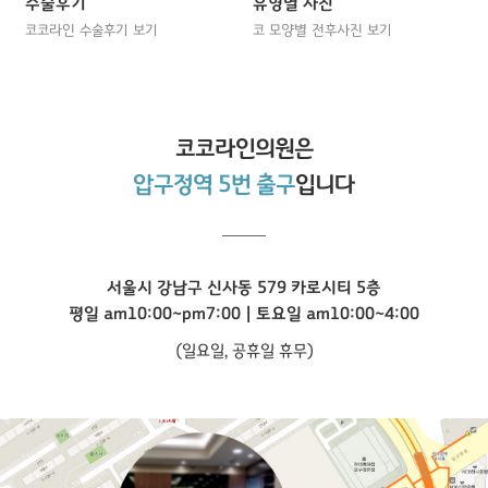
수술후기
유형별 사진
코코라인 수술후기 보기
코 모양별 전후사진 보기
코코라인
의원은
압구정역 5번 출구
입니다
서울시 강남구 신사동 579 카로시티 5층
평일 am10:00~pm7:00 | 토요일 am10:00~4:00
(일요일, 공휴일 휴무)