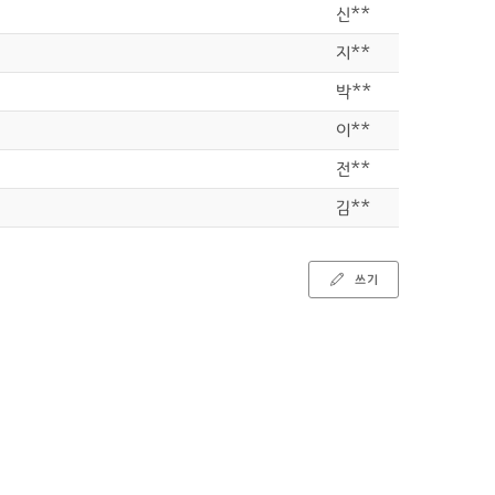
신**
지**
박**
이**
전**
김**
쓰기