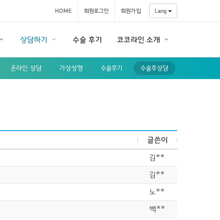
HOME
회원로그인
회원가입
Lang
상담하기
수술 후기
코코라인 소개
온라인 상담
가상성형
수술후기
수술후상담
글쓴이
김**
김**
노**
백**