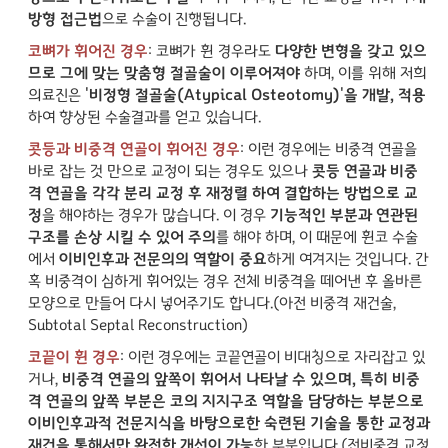
방형 접근법
으로 수술이 진행됩니다.
코뼈가 휘어진 경우
: 코뼈가 휜 경우라도
다양한 변형을 갖고 있으
므로 그에 맞는 맞춤형 절골술이 이루어져야
하며, 이를 위해 저희
의료진은
'비정형 절골술(Atypical Osteotomy)'을 개발, 적용
하여 향상된 수술결과를 얻고 있습니다.
콧등과 비중격 연골이 휘어진 경우
: 이런 경우에는 비중격 연골을
바로 잡는 것 만으로 교정이 되는 경우도 있으나
콧등 연골과 비중
격 연골을 각각 분리 교정 후 재정렬 하여 결합하는 방법으로 교
정
을 해야하는 경우가 많습니다. 이 경우
기능적인 부분과 연관된
구조를 손상 시킬 수 있어 주의
를 해야 하며, 이 때문에 휜코 수술
에서
이비인후과 전문의의 역할이 중요
하게 여겨지는 것입니다. 간
혹 비중격이 심하게 휘어있는 경우 전체 비중격을 떼어낸 후 올바른
모양으로 만들어 다시 넣어주기도 합니다.(아전 비중격 재건술,
Subtotal Septal Reconstruction)
코끝이 휜 경우
: 이런 경우에는 코끝연골이 비대칭으로 자리잡고 있
거나,
비중격 연골의 앞쪽이 휘어서 나타날 수 있으며, 특히 비중
격 연골의 앞쪽 부분은 코의 지지구조 역할을 담당하는 부분으로
이비인후과적 전문지식을 바탕으로한 숙련된 기술을 통한 교정과
재건을 통해서만 완전한 개선이 가능
한 부분입니다.(전비중격 교정