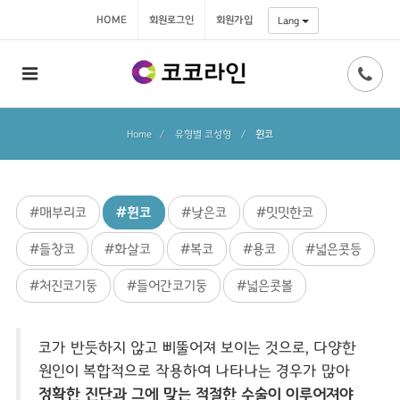
HOME
회원로그인
회원가입
Lang
Home
유형별 코성형
/
휜코
#매부리코
#휜코
#낮은코
#밋밋한코
#들창코
#화살코
#복코
#용코
#넓은콧등
#처진코기둥
#들어간코기둥
#넓은콧볼
코가 반듯하지 않고 삐뚤어져 보이는 것으로, 다양한
원인이 복합적으로 작용하여 나타나는 경우가 많아
정확한 진단과 그에 맞는 적절한 수술이 이루어져야