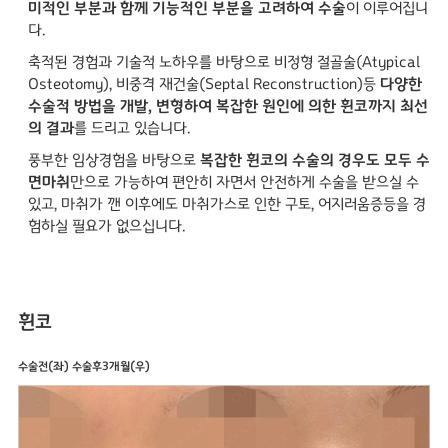
미적인 부분과 함께 기능적인 부분을 고려하여 수술
이 이루어집니
다.
축적된 경험과 기술적 노하우를 바탕으로 비정형 절골술(Atypical
Osteotomy), 비중격 재건술(Septal Reconstruction)등
다양한
수술적 방법을 개발, 변형하여 복잡한 원인에 의한 휜코까지 최선
의 결과
를 드리고 있습니다.
풍부한 임상경험을 바탕으로
복잡한 휜코의 수술의 경우도 모두 수
면마취
만으로 가능하여 편안히 자면서 안전하게 수술을 받으실 수
있고, 마취가 깬 이후에도 마취가스로 인한 구토, 어지러움증등을 경
험하실 필요가 없으십니다.
휜코
수술전(좌) 수술후3개월(우)