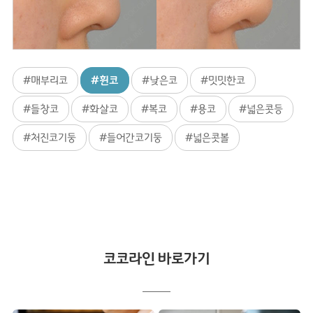
#매부리코
#휜코
#낮은코
#밋밋한코
#들창코
#화살코
#복코
#용코
#넓은콧등
#처진코기둥
#들어간코기둥
#넓은콧볼
코코라인 바로가기