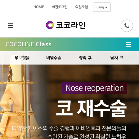
HOME
회원로그인
회원가입
Lang
COCOLINE
Class
비염수술
양악 후
남자 코
재수술