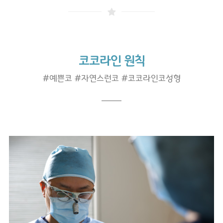
코코라인 원칙
#예쁜코 #자연스런코 #코코라인코성형