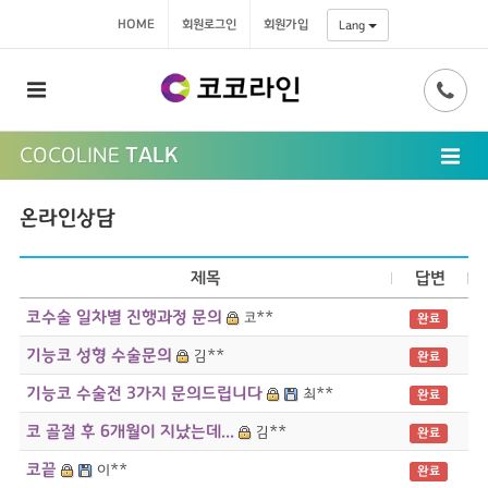
HOME
회원로그인
회원가입
Lang
COCOLINE
TALK
온라인상담
제목
답변
코수술 일차별 진행과정 문의
코**
완료
기능코 성형 수술문의
김**
완료
기능코 수술전 3가지 문의드립니다
최**
완료
코 골절 후 6개월이 지났는데...
김**
완료
코끝
이**
완료