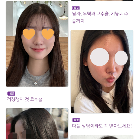
남자, 무턱과 코수술, 기능코 수
술까지
걱정쟁이 첫 코수술
다들 상담이라도 꼭 받아보세요!