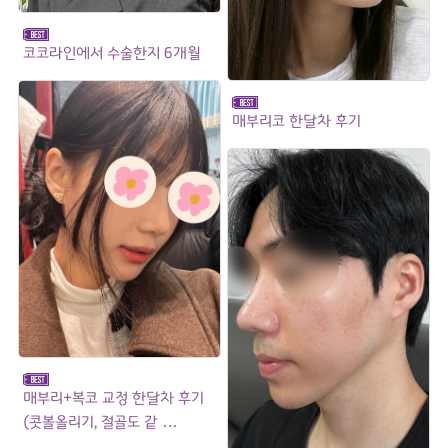
코코라인에서 수술한지 6개월
매부리코 한달차 후기
매부리+복코 교정 한달차 후기
(콧볼올리기, 절골도 같 …