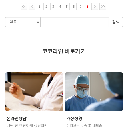
1
2
3
4
5
6
7
8
검색
코코라인 바로가기
온라인상담
가상성형
내원 전 간단하게 상담하기
미리보는 수술 후 내모습